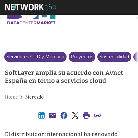
SoftLayer amplía su acuerdo con
Servidores CPD y Mercado
Proyectos
Sostenibilidad
T
SoftLayer amplía su acuerdo con Avnet
España en torno a servicios cloud
Home
Mercado
El distribuidor internacional ha renovado