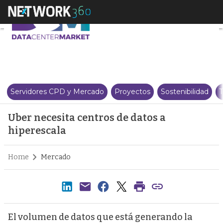
Uber necesita centros de datos 
Servidores CPD y Mercado
Proyectos
Sostenibilidad
T
Uber necesita centros de datos a
hiperescala
Home
Mercado
El volumen de datos que está generando la