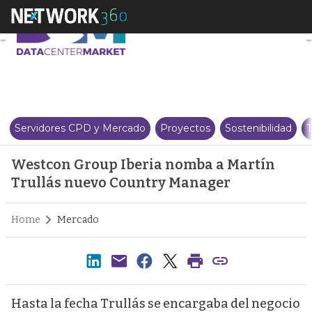
Westcon Group Iberia nomba a 
Servidores CPD y Mercado
Proyectos
Sostenibilidad
T
Westcon Group Iberia nomba a Martín
Trullás nuevo Country Manager
Home
Mercado
Hasta la fecha Trullás se encargaba del negocio