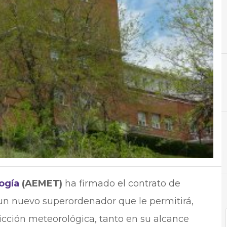
A
Ahorro
ogía
(AEMET)
ha firmado el contrato de
un nuevo superordenador que le permitirá,
dicción meteorológica, tanto en su alcance