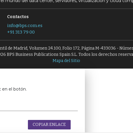
el mundo del data center, servidores, virtualización y cloud com
Contactos
info@bps.com.es
+91 313 79 00
antil de Madrid, Volumen 24.100, Folio 172, Página M-433036 - Númer
26 BPS Business Publications Spain S.L. Todos los derechos reserv
Mapa del Sitio
c en el botón.
COPIAR ENLACE