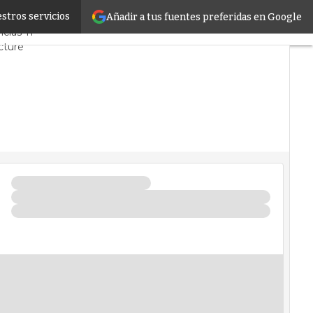
stros servicios
Añadir a tus fuentes preferidas en Google
ercado
Proyectos
cias TI
cture
Datos