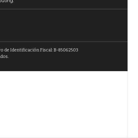
puting.
o de Identificación Fiscal: B-85062503
ados.