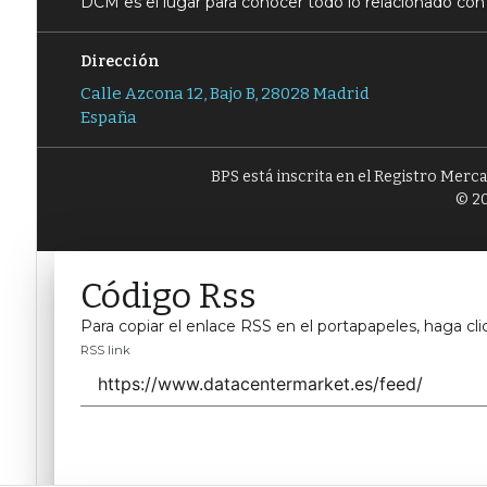
DCM es el lugar para conocer todo lo relacionado con 
Dirección
Calle Azcona 12, Bajo B, 28028 Madrid
España
BPS está inscrita en el Registro Merc
© 20
Código Rss
Para copiar el enlace RSS en el portapapeles, haga cli
RSS link