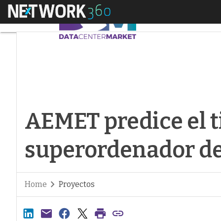
Menú
AEMET predice el ti
AEMET predice el 
superordenador de
Home
Proyectos