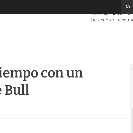
empo con un superordenador de Bull
Nue
Servidores CPD y M
Sostenibilidad
Tenden
Datacenter infrastru
Análisis Centros de 
Inteligencia Artificial
tiempo con un
 Bull