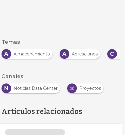
Temas
A
A
C
Almacenamiento
Aplicaciones
Centro
Canales
N
Noticias Data Center
Proyectos
Artículos relacionados