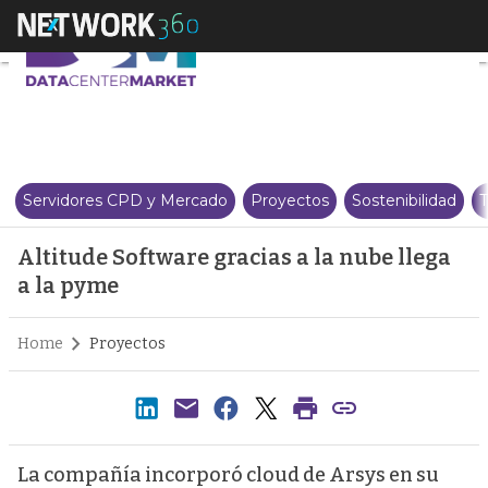
Altitude Software gracias a la n
Servidores CPD y Mercado
Proyectos
Sostenibilidad
T
Altitude Software gracias a la nube llega
a la pyme
Home
Proyectos
La compañía incorporó cloud de Arsys en su