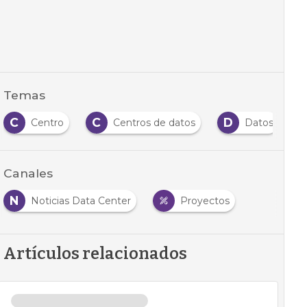
Temas
C
C
D
Centro
Centros de datos
Datos
Canales
N
Noticias Data Center
Proyectos
Artículos relacionados