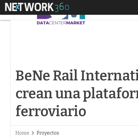
Menú
BeNe Rail Internatio
BeNe Rail Interna
crean una platafor
ferroviario
Home
Proyectos