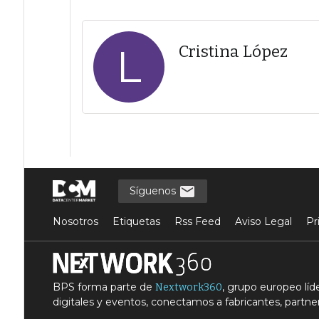
L
Cristina López
Síguenos
Nosotros
Etiquetas
Rss Feed
Aviso Legal
Pr
BPS forma parte de
, grupo europeo lí
Nextwork360
digitales y eventos, conectamos a fabricantes, partner