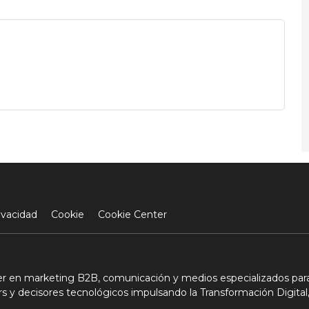
ivacidad
Cookie
Cookie Center
der en marketing B2B, comunicación y medios especializados para
s y decisores tecnológicos impulsando la Transformación Digital,