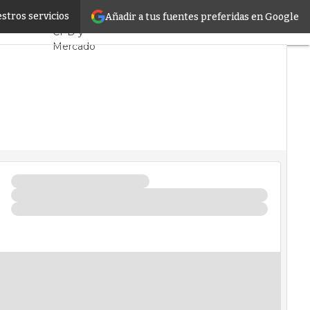
rroviario
stros servicios
Añadir a tus fuentes preferidas en Google
Servidores
CPD y
Mercado
Proyectos
Sostenibilidad
Tendencias TI
Datacenter
infrastructure
Análisis
Centros de
Datos
Inteligencia
Artificial