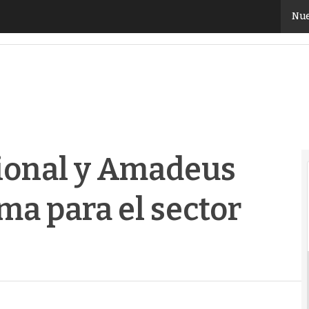
nal y Amadeus crean una plataforma para el sector fe
Nue
tional y Amadeus
ma para el sector