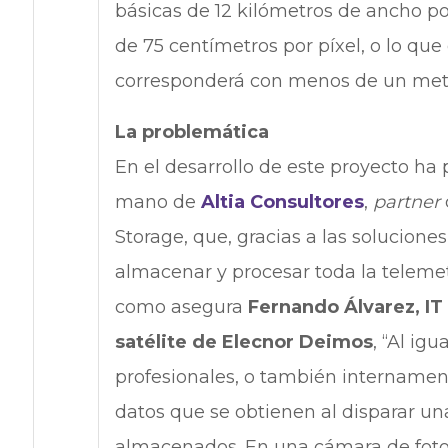
básicas de 12 kilómetros de ancho po
de 75 centímetros por píxel, o lo que
corresponderá con menos de un metr
La problemática
En el desarrollo de este proyecto ha
mano de
Altia Consultores
,
partner
Storage, que, gracias a las solucione
almacenar y procesar toda la telemet
como asegura
Fernando Álvarez, IT
satélite de Elecnor Deimos
, “Al ig
profesionales, o también internament
datos que se obtienen al disparar un
almacenados. En una cámara de fotos