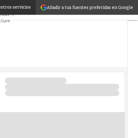
stros servicios
Añadir a tus fuentes preferidas en Google
ercado
Proyectos
cias TI
cture
Datos