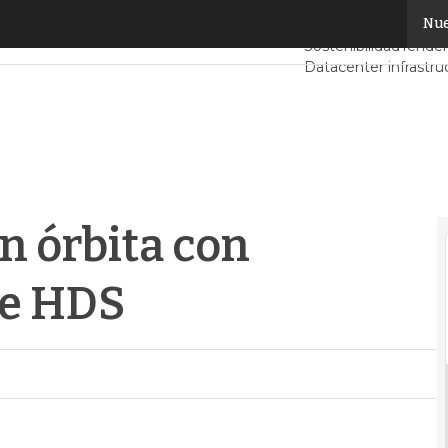
n órbita con almacenamiento de HDS
Nue
Servidores CPD y M
Sostenibilidad
Tenden
Datacenter infrastru
Análisis Centros de 
Inteligencia Artificial
n órbita con
de HDS