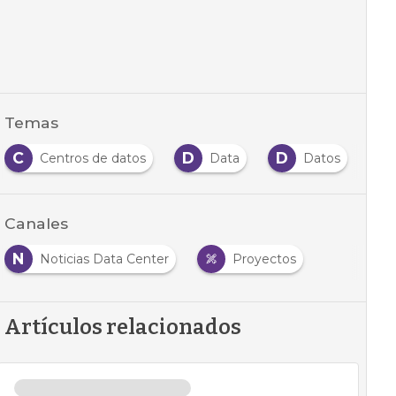
Temas
C
D
D
I
Centros de datos
Data
Datos
Canales
N
Noticias Data Center
Proyectos
Artículos relacionados