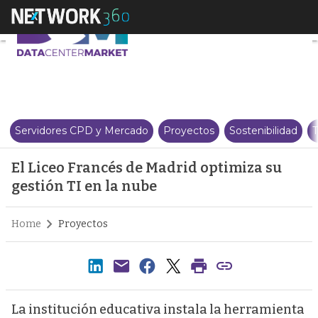
El Liceo Francés de Madrid opti
Servidores CPD y Mercado
Proyectos
Sostenibilidad
T
El Liceo Francés de Madrid optimiza su
gestión TI en la nube
Home
Proyectos
La institución educativa instala la herramienta