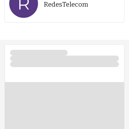
R
RedesTelecom