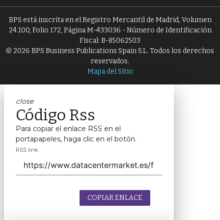
BPS está inscrita en el Registro Mercantil de Madrid, Volumen
24.100, Folio 172, Página M-433036 - Número de Identificación
Fiscal: B-85062503
© 2026 BPS Business Publications Spain S.L. Todos los derechos
reservados.
Mapa del Sitio
close
Código Rss
Para copiar el enlace RSS en el
portapapeles, haga clic en el botón.
RSS link
COPIAR ENLACE