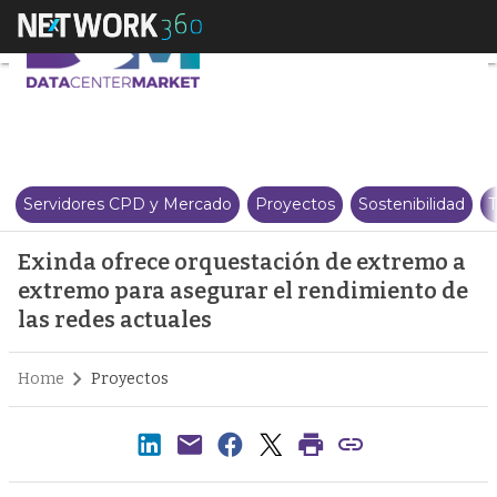
Exinda ofrece orquestación de 
Servidores CPD y Mercado
Proyectos
Sostenibilidad
T
Exinda ofrece orquestación de extremo a
extremo para asegurar el rendimiento de
las redes actuales
Home
Proyectos