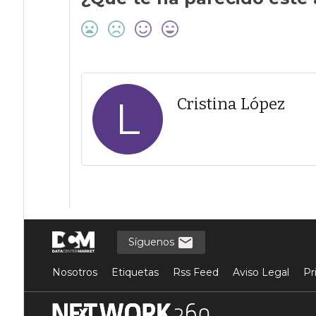
L
Cristina López
Síguenos
Nosotros
Etiquetas
Rss Feed
Aviso Legal
Pr