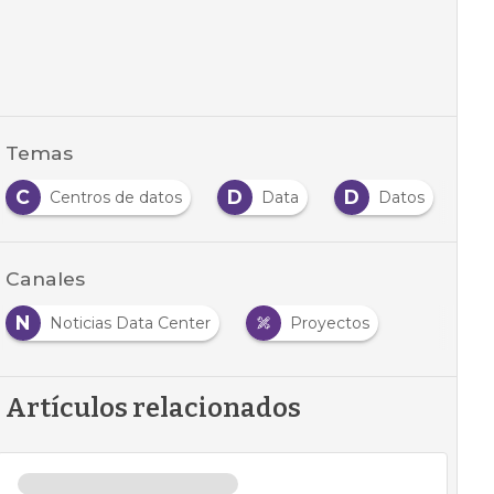
Temas
C
D
D
F
Centros de datos
Data
Datos
Canales
N
Noticias Data Center
Proyectos
Artículos relacionados