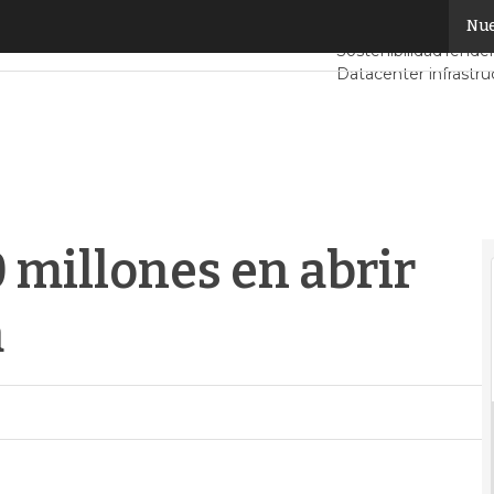
millones en abrir un CPD en Holanda
Nue
Servidores CPD y M
Sostenibilidad
Tenden
Datacenter infrastru
Análisis Centros de 
Inteligencia Artificial
 millones en abrir
a