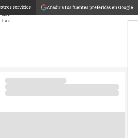
stros servicios
Añadir a tus fuentes preferidas en Google
ercado
Proyectos
cias TI
cture
Datos