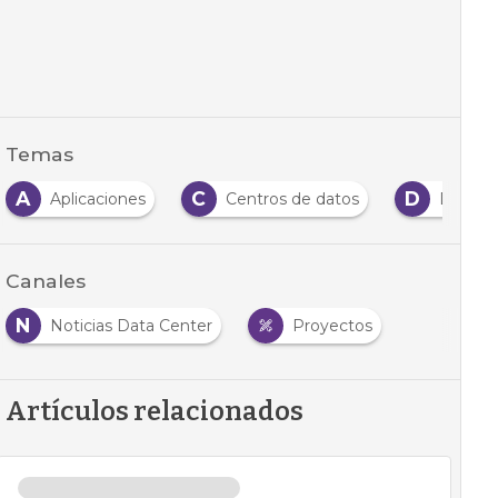
Temas
A
C
D
Aplicaciones
Centros de datos
Domini
Canales
N
Noticias Data Center
Proyectos
Artículos relacionados