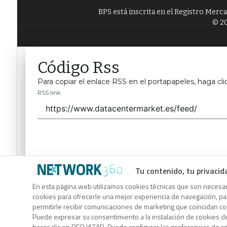
BPS está inscrita en el Registro Merc
© 20
Código Rss
Para copiar el enlace RSS en el portapapeles, haga cli
RSS link
Tu contenido, tu privacid
Código Rss
En esta página web utilizamos cookies técnicas que son necesari
cookies para ofrecerle una mejor experiencia de navegación, para
Para copiar el enlace RSS en el portapapeles, haga cli
permitirle recibir comunicaciones de marketing que coincidan c
RSS link
Puede expresar su consentimiento a la instalación de cookies d
hacer clic en RECHAZAR. Puede configurar las preferencias de 