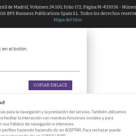
antil de Madrid, Volumen 24.100, Folio 172, Página M-433036 - Númer
26 BPS Business Publications Spain S.L. Todos los derechos reserv
Mapa del Sitio
c en el botón.
COPIAR ENLACE
ad!
as para la navegación y la prestación del servicio. También utilizamos
 facilitar la interacción con nuestras funciones sociales y para
c en el botón.
on sus hábitos de navegación e intereses.
e perfiles haciendo haciendo clic en ACEPTAR. Para rechazar puede
cookies haciendo clic en CONFIGURAR.