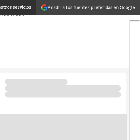
stros servicios
Añadir a tus fuentes preferidas en Google
stenibilidad
Tendencias TI
os de Datos