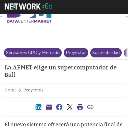
La AEMET elige un supercomput
Servidores CPD y Mercado
Proyectos
Sostenibilidad
T
La AEMET elige un supercomputador de
Bull
Home
Proyectos
El nuevo sistema ofrecerá una potencia final de