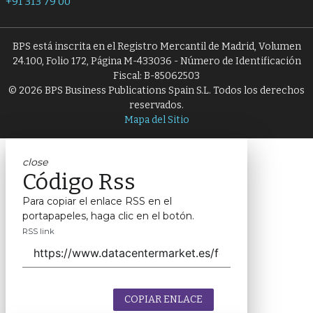
+91 313 79 00
BPS está inscrita en el Registro Mercantil de Madrid, Volumen
24.100, Folio 172, Página M-433036 - Número de Identificación
Fiscal: B-85062503
© 2026 BPS Business Publications Spain S.L. Todos los derechos
reservados.
Mapa del Sitio
close
Código Rss
Para copiar el enlace RSS en el
portapapeles, haga clic en el botón.
RSS link
COPIAR ENLACE