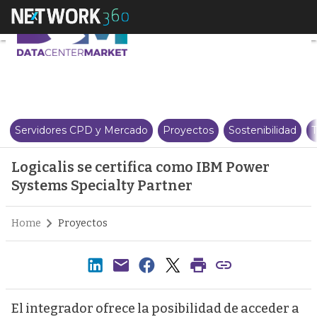
Logicalis se certifica como IBM
Servidores CPD y Mercado
Proyectos
Sostenibilidad
T
Logicalis se certifica como IBM Power
Systems Specialty Partner
Home
Proyectos
El integrador ofrece la posibilidad de acceder a