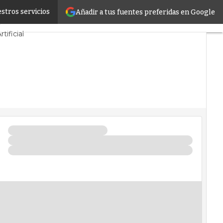
stros servicios
Añadir a tus fuentes preferidas en Google
ostenibilidad
e
tificial