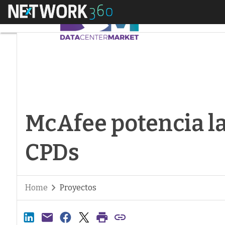
Menú
McAfee potencia la 
McAfee potencia la
CPDs
Home
Proyectos