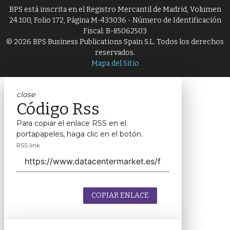
BPS está inscrita en el Registro Mercantil de Madrid, Volumen
24.100, Folio 172, Página M-433036 - Número de Identificación
Fiscal: B-85062503
© 2026 BPS Business Publications Spain S.L. Todos los derechos
reservados.
Mapa del Sitio
close
Código Rss
Para copiar el enlace RSS en el
portapapeles, haga clic en el botón.
RSS link
COPIAR ENLACE