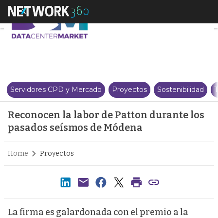
Reconocen la labor de Patton d
Servidores CPD y Mercado
Proyectos
Sostenibilidad
T
Reconocen la labor de Patton durante los
pasados seísmos de Módena
Home
Proyectos
La firma es galardonada con el premio a la