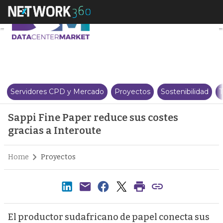
Sappi Fine Paper reduce sus cos
Servidores CPD y Mercado
Proyectos
Sostenibilidad
T
Sappi Fine Paper reduce sus costes
gracias a Interoute
Home
Proyectos
El productor sudafricano de papel conecta sus