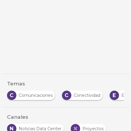
Temas
C
C
E
Comunicaciones
Conectividad
Efic
Canales
N
Noticias Data Center
Proyectos