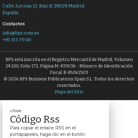
Calle Azcona 12, Bajo B, 28028 Madrid
España
Contactos
info@bps.com.es
+91 313 79 00
BPS está inscrita en el Registro Mercantil de Madrid, Volumen
24.100, Folio 172, Página M-433036 - Número de Identificación
Fiscal: B-85062503
© 2026 BPS Business Publications Spain S.L. Todos los derechos
reservados.
Mapa del Sitio
close
Código Rss
Para copiar el enlace RSS en el
portapapeles, haga clic en el botón.