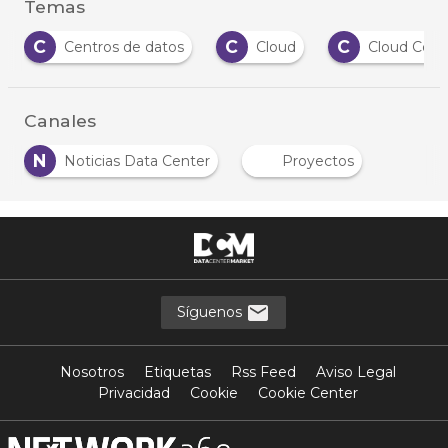
Temas
C
C
C
Centros de datos
Cloud
Cloud Com
Canales
N
Noticias Data Center
Proyectos
Síguenos
Nosotros
Etiquetas
Rss Feed
Aviso Legal
Privacidad
Cookie
Cookie Center