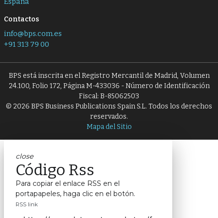
España
Contactos
info@bps.com.es
+91 313 79 00
BPS está inscrita en el Registro Mercantil de Madrid, Volumen
24.100, Folio 172, Página M-433036 - Número de Identificación
Fiscal: B-85062503
© 2026 BPS Business Publications Spain S.L. Todos los derechos
reservados.
Mapa del Sitio
close
Código Rss
Para copiar el enlace RSS en el
portapapeles, haga clic en el botón.
RSS link