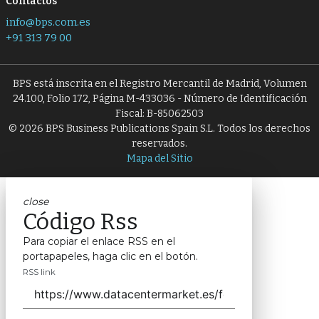
Contactos
info@bps.com.es
+91 313 79 00
BPS está inscrita en el Registro Mercantil de Madrid, Volumen
24.100, Folio 172, Página M-433036 - Número de Identificación
Fiscal: B-85062503
© 2026 BPS Business Publications Spain S.L. Todos los derechos
reservados.
Mapa del Sitio
close
Código Rss
Para copiar el enlace RSS en el
portapapeles, haga clic en el botón.
RSS link