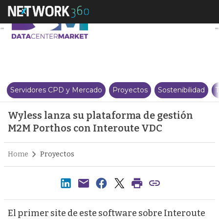
Wyless lanza su plataforma de 
Servidores CPD y Mercado
Proyectos
Sostenibilidad
T
Wyless lanza su plataforma de gestión
M2M Porthos con Interoute VDC
Home
Proyectos
El primer site de este software sobre Interoute