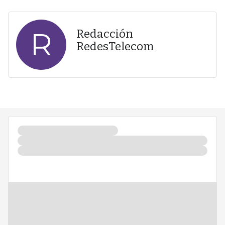
R
Redacción
RedesTelecom