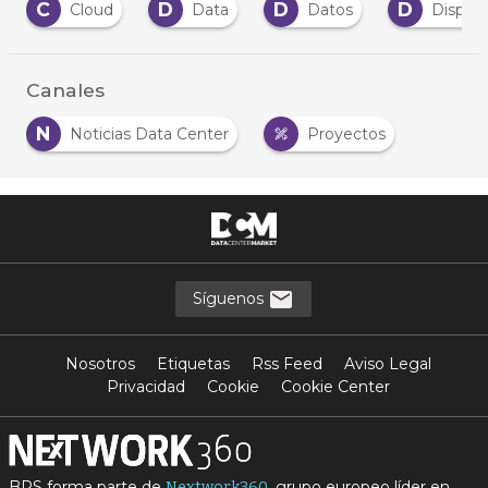
C
D
D
D
Cloud
Data
Datos
Dispositiv
Canales
N
Noticias Data Center
Proyectos
Síguenos
Nosotros
Etiquetas
Rss Feed
Aviso Legal
Privacidad
Cookie
Cookie Center
BPS forma parte de
, grupo europeo líder en
Nextwork360