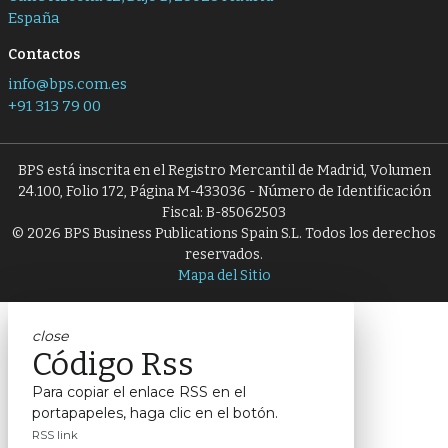
España
Contactos
info@bps.com.es
+91 313 79 00
BPS está inscrita en el Registro Mercantil de Madrid, Volumen
24.100, Folio 172, Página M-433036 - Número de Identificación
Fiscal: B-85062503
© 2026 BPS Business Publications Spain S.L. Todos los derechos
reservados.
Mapa del Sitio
close
Código Rss
Para copiar el enlace RSS en el
portapapeles, haga clic en el botón.
RSS link