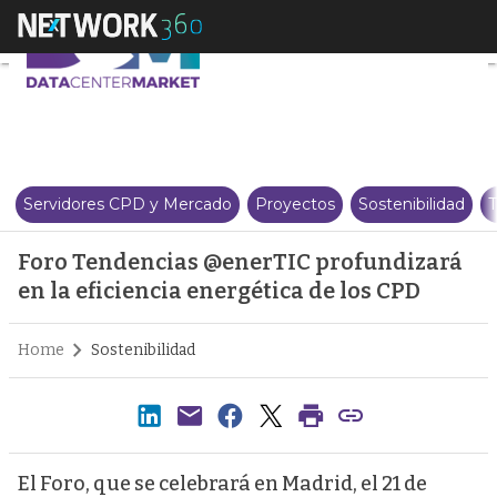
Foro Tendencias @enerTIC profu
Servidores CPD y Mercado
Proyectos
Sostenibilidad
T
Foro Tendencias @enerTIC profundizará
en la eficiencia energética de los CPD
Home
Sostenibilidad
El Foro, que se celebrará en Madrid, el 21 de