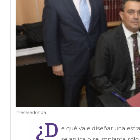
mesaredonda
¿D
e qué vale diseñar una estra
se aplica o se implanta sólo