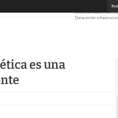
ética es una prioridad permanente
Nue
Servidores CPD y Mer
Sostenibilidad
Tendencia
Datacenter infrastructu
Análisis Centros de Dat
ética es una
ente