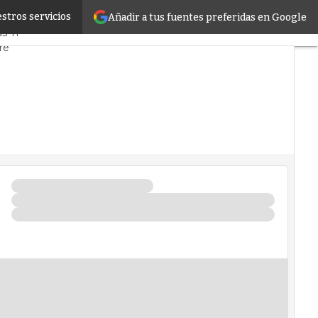
stros servicios
Añadir a tus fuentes preferidas en Google
cado
Proyectos
s TI
re
os
Inteligencia Artificial