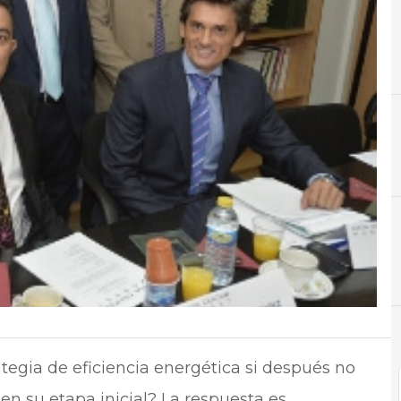
A
Ahorro
C
Cen
tegia de eficiencia energética si después no
 en su etapa inicial? La respuesta es