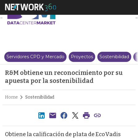
R&M obtiene un reconocimiento 
Servidores CPD y Mercado
Proyectos
Sostenibilidad
T
R&M obtiene un reconocimiento por su
apuesta por la sostenibilidad
Home
Sostenibilidad
Obtiene la calificación de plata de EcoVadis