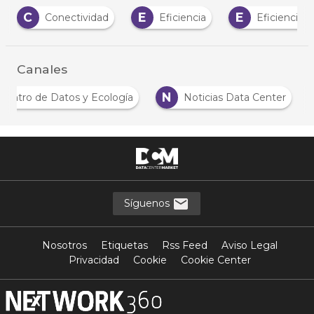
C
E
E
Conectividad
Eficiencia
Eficiencia 
Canales
N
Centro de Datos y Ecología
Noticias Data Center
Síguenos
Nosotros
Etiquetas
Rss Feed
Aviso Legal
Privacidad
Cookie
Cookie Center