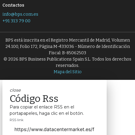
Contactos
info@bps.com.es
+91 313 79 00
BPS está inscrita en el Registro Mercantil de Madrid, Volumen
24.100, Folio 172, Página M-433036 - Número de Identificación
Fiscal: B-85062503
© 2026 BPS Business Publications Spain S.L. Todos los derechos
reservados.
Mapa del Sitio
close
Código Rss
Para copiar el enlace RSS en el
portapapeles, haga clic en el botón.
RSS link