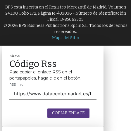
BPS está inscrita en el Registro Mercantil de Madrid, Volumen
24.100, Folio 172, Página M-433036 - Número de Identificación
Fiscal: B-85062503
© 2026 BPS Business Publications Spain S.L. Todos los derechos
reservados.
Mapa del Sitio
close
Código Rss
Para copiar el enlace RSS en el
portapapeles, haga clic en el botón.
RSS link
COPIAR ENLACE