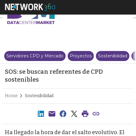
SOS: se buscan referentes de CP
Servidores CPD y Mercado
Proyectos
Sostenibilidad
T
SOS: se buscan referentes de CPD
sostenibles
Home
Sostenibilidad
Ha llegado la hora de dar el salto evolutivo. El