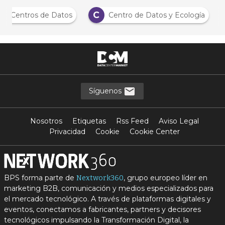
C
isis Centros de Datos
Centro de Datos y Ecología
Síguenos
Nosotros
Etiquetas
Rss Feed
Aviso Legal
Privacidad
Cookie
Cookie Center
BPS forma parte de
, grupo europeo líder en
Nextwork360
marketing B2B, comunicación y medios especializados para
el mercado tecnológico. A través de plataformas digitales y
eventos, conectamos a fabricantes, partners y decisores
tecnológicos impulsando la Transformación Digital, la