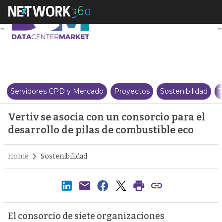
Vertiv se asocia con un consorci
Servidores CPD y Mercado
Proyectos
Sostenibilidad
T
Vertiv se asocia con un consorcio para el
desarrollo de pilas de combustible eco
Home
Sostenibilidad
El consorcio de siete organizaciones