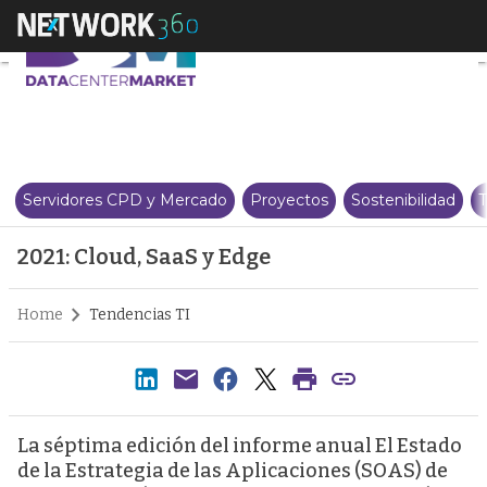
2021: Cloud, SaaS y Edge
Servidores CPD y Mercado
Proyectos
Sostenibilidad
T
2021: Cloud, SaaS y Edge
Home
Tendencias TI
La séptima edición del informe anual El Estado
de la Estrategia de las Aplicaciones (SOAS) de