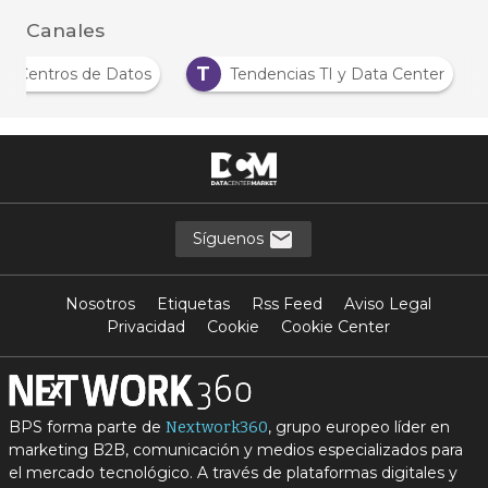
Canales
T
sis Centros de Datos
Tendencias TI y Data Center
Síguenos
Nosotros
Etiquetas
Rss Feed
Aviso Legal
Privacidad
Cookie
Cookie Center
BPS forma parte de
, grupo europeo líder en
Nextwork360
marketing B2B, comunicación y medios especializados para
el mercado tecnológico. A través de plataformas digitales y