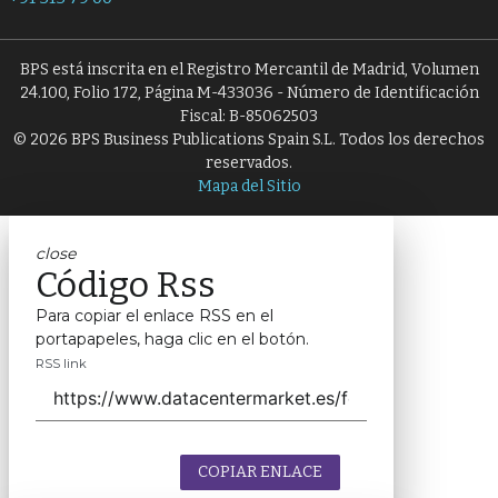
BPS está inscrita en el Registro Mercantil de Madrid, Volumen
24.100, Folio 172, Página M-433036 - Número de Identificación
Fiscal: B-85062503
© 2026 BPS Business Publications Spain S.L. Todos los derechos
reservados.
Mapa del Sitio
close
Código Rss
Para copiar el enlace RSS en el
portapapeles, haga clic en el botón.
RSS link
COPIAR ENLACE