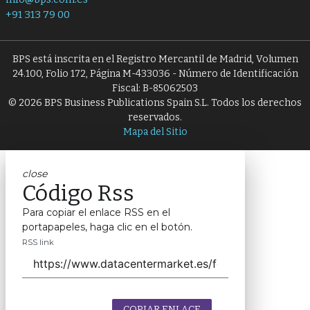
+91 313 79 00
BPS está inscrita en el Registro Mercantil de Madrid, Volumen
24.100, Folio 172, Página M-433036 - Número de Identificación
Fiscal: B-85062503
© 2026 BPS Business Publications Spain S.L. Todos los derechos
reservados.
Mapa del Sitio
close
Código Rss
Para copiar el enlace RSS en el
portapapeles, haga clic en el botón.
RSS link
COPIAR ENLACE