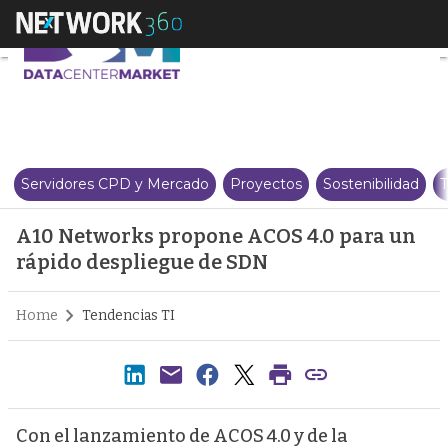
A10 Networks propone ACOS 4.0
Servidores CPD y Mercado
Proyectos
Sostenibilidad
T
A10 Networks propone ACOS 4.0 para un
rápido despliegue de SDN
Home
Tendencias TI
Con el lanzamiento de ACOS 4.0 y de la