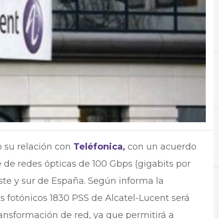
A
Almacenamiento
N
Noti
o su relación con
Teléfonica,
con un acuerdo
e de redes ópticas de 100 Gbps (gigabits por
ste y sur de España. Según informa la
 fotónicos 1830 PSS de Alcatel-Lucent será
nsformación de red, ya que permitirá a