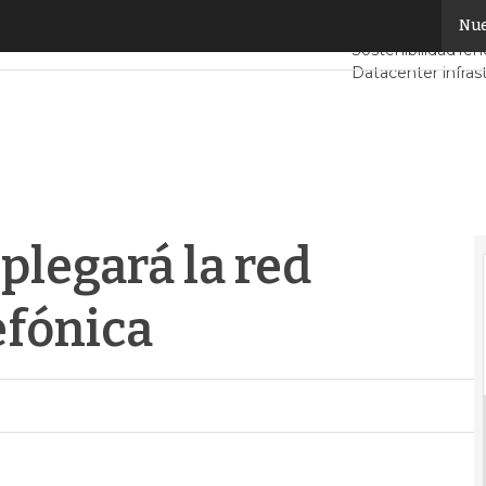
egará la red óptica 100G de Telefónica
Nue
Servidores CPD 
Sostenibilidad
Ten
Datacenter infras
Análisis Centros 
Inteligencia Artific
plegará la red
efónica