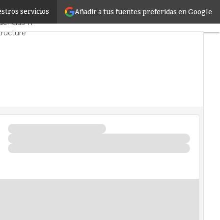
stros servicios
Añadir a tus fuentes preferidas en Google
y Mercado
Proyectos
dencias TI
tructure
de Datos
ial