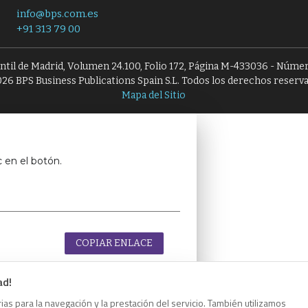
info@bps.com.es
+91 313 79 00
antil de Madrid, Volumen 24.100, Folio 172, Página M-433036 - Númer
26 BPS Business Publications Spain S.L. Todos los derechos reserv
Mapa del Sitio
c en el botón.
COPIAR ENLACE
ad!
as para la navegación y la prestación del servicio. También utilizamos