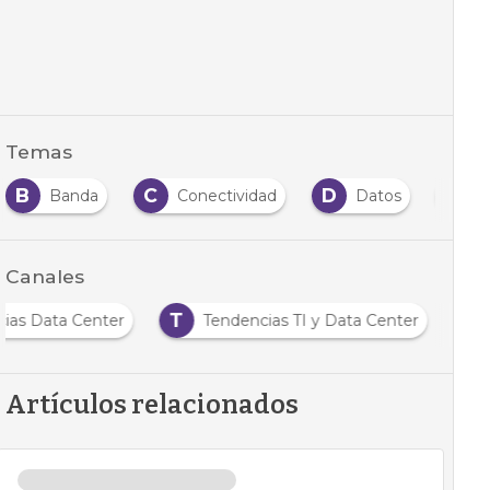
Temas
B
C
D
E
Banda
Conectividad
Datos
E
Canales
T
cias Data Center
Tendencias TI y Data Center
Artículos relacionados