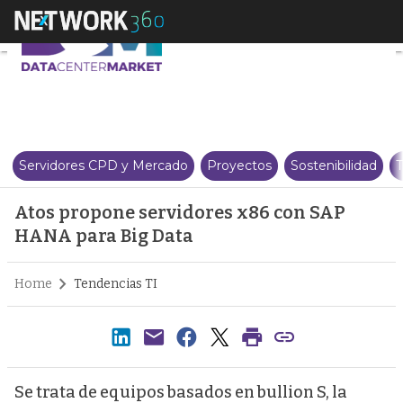
Atos propone servidores x86 c
Servidores CPD y Mercado
Proyectos
Sostenibilidad
T
Atos propone servidores x86 con SAP
HANA para Big Data
Home
Tendencias TI
Se trata de equipos basados en bullion S, la