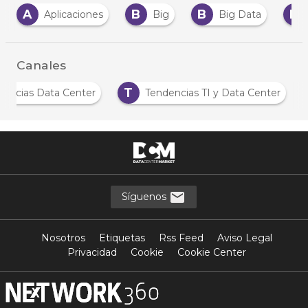
A
B
B
D
Aplicaciones
Big
Big Data
Canales
T
Noticias Data Center
Tendencias TI y Data Center
Síguenos
Nosotros
Etiquetas
Rss Feed
Aviso Legal
Privacidad
Cookie
Cookie Center