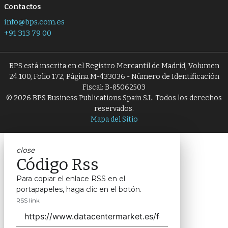
Contactos
info@bps.com.es
+91 313 79 00
BPS está inscrita en el Registro Mercantil de Madrid, Volumen
24.100, Folio 172, Página M-433036 - Número de Identificación
Fiscal: B-85062503
© 2026 BPS Business Publications Spain S.L. Todos los derechos
reservados.
Mapa del Sitio
close
Código Rss
Para copiar el enlace RSS en el
portapapeles, haga clic en el botón.
RSS link