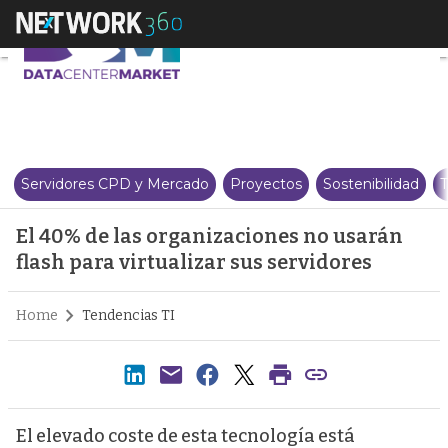
El 40% de las organizaciones no 
Servidores CPD y Mercado
Proyectos
Sostenibilidad
T
El 40% de las organizaciones no usarán
flash para virtualizar sus servidores
Home
Tendencias TI
El elevado coste de esta tecnología está