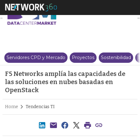
F5 Networks amplía las capacid
Servidores CPD y Mercado
Proyectos
Sostenibilidad
T
F5 Networks amplía las capacidades de
las soluciones en nubes basadas en
OpenStack
Home
Tendencias TI