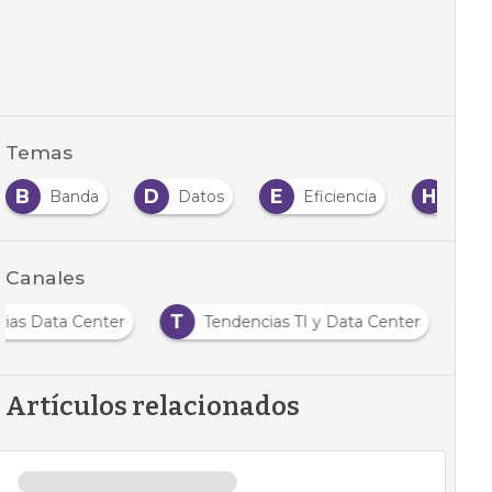
Temas
B
D
E
H
Banda
Datos
Eficiencia
Har
Canales
T
cias Data Center
Tendencias TI y Data Center
Artículos relacionados