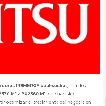
A
Aplicaciones
N
Noti
vidores PRIMERGY dual-socket
, con dos
2530 M1
y
BX2580 M1
, que han sido
ir optimizar el crecimiento del negocio en