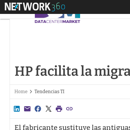
Menú
HP facilita la migr
HP facilita la mig
Home
Tendencias TI
El fabricante sustituye las antig