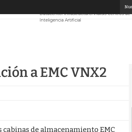
ación a EMC VNX2
Nue
Servidores CPD y Mercado
Proyectos
Sosteni
Datacenter infrastructure
Análisis Centros de
Inteligencia Artificial
ración a EMC VNX2
uas cabinas de almacenamiento EMC