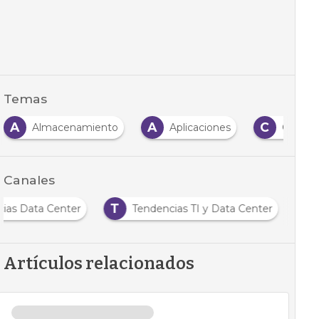
Temas
A
A
C
Almacenamiento
Aplicaciones
Centro
Canales
T
cias Data Center
Tendencias TI y Data Center
Artículos relacionados