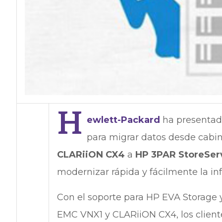
H
ewlett-Packard
ha presentad
para migrar datos desde cab
CLARiiON CX4
a
HP 3PAR StoreSer
modernizar rápida y fácilmente la i
Con el soporte para HP EVA Storage 
EMC VNX1 y CLARiiON CX4, los client