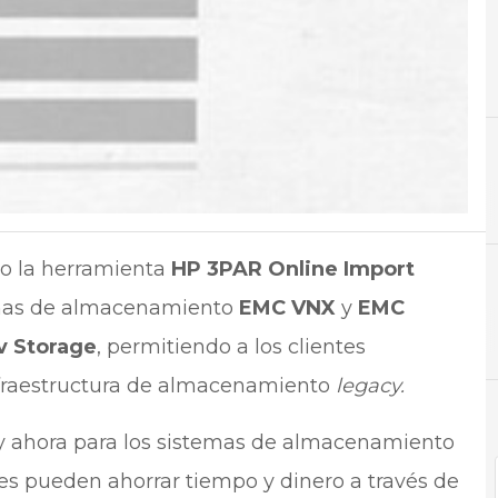
A
Ahorro
o la herramienta
HP
3PAR Online Import
inas de almacenamiento
EMC VNX
y
EMC
N
Noti
v Storage
, permitiendo a los clientes
nfraestructura de almacenamiento
legacy.
y ahora para los sistemas de almacenamiento
es pueden ahorrar tiempo y dinero a través de