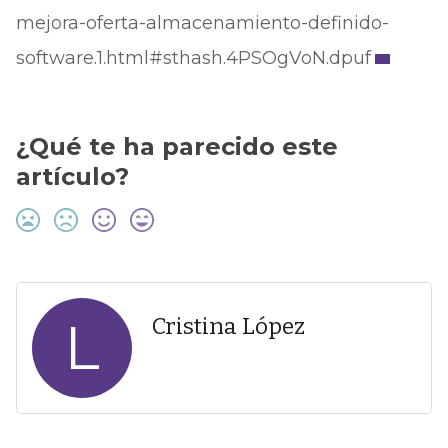
mejora-oferta-almacenamiento-definido-
software.1.html#sthash.4PSOgVoN.dpuf
¿Qué te ha parecido este
artículo?
L
Cristina López