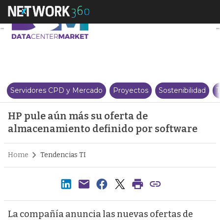
HP pule aún más su oferta de a
Servidores CPD y Mercado
Proyectos
Sostenibilidad
T
HP pule aún más su oferta de
almacenamiento definido por software
Home
Tendencias TI
La compañía anuncia las nuevas ofertas de