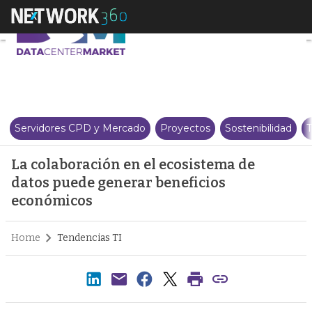
La colaboración en el ecosiste
Servidores CPD y Mercado
Proyectos
Sostenibilidad
T
La colaboración en el ecosistema de
datos puede generar beneficios
económicos
Home
Tendencias TI