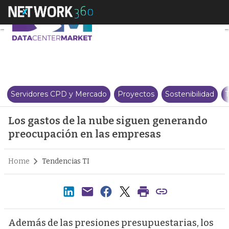
Los gastos de la nube siguen g
Servidores CPD y Mercado
Proyectos
Sostenibilidad
T
Los gastos de la nube siguen generando
preocupación en las empresas
Home
Tendencias TI
Además de las presiones presupuestarias, los