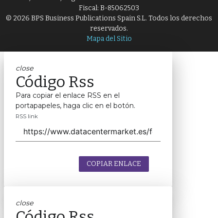
Fiscal: B-85062503
© 2026 BPS Business Publications Spain S.L. Todos los derechos
reservados.
Mapa del Sitio
close
Código Rss
Para copiar el enlace RSS en el
portapapeles, haga clic en el botón.
RSS link
COPIAR ENLACE
close
Código Rss