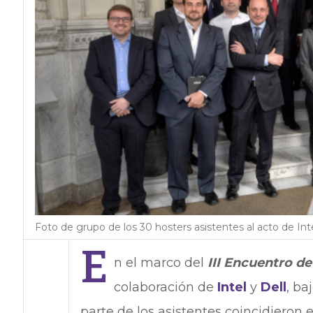
Foto de grupo de los 30 hosters asistentes al acto de Inte
E
n el marco del
III Encuentro d
colaboración de
Intel
y
Dell
, ba
parte de los asistentes coincidieron