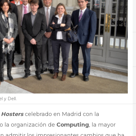
C
Centros de datos
N
Noti
l y Dell.
e Hosters
celebrado en Madrid con la
jo la organización de
Computing
, la mayor
 en admitir los impresionantes cambios que ha