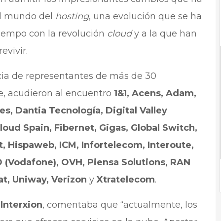
el mundo del
hosting
, una evolución que se ha
iempo con la revolución
cloud
y a la que han
evivir.
ncia de representantes de más de 30
e, acudieron al encuentro
1&1, Acens, Adam,
s, Dantia Tecnología, Digital Valley
oud Spain, Fibernet, Gigas, Global Switch,
, Hispaweb, ICM, Infortelecom, Interoute,
O (Vodafone), OVH, Piensa Solutions, RAN
t, Uniway, Verizon
y
Xtratelecom
.
Interxion
, comentaba que “actualmente, los