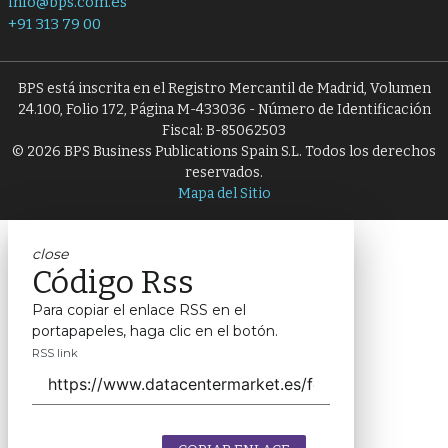
info@bps.com.es
+91 313 79 00
BPS está inscrita en el Registro Mercantil de Madrid, Volumen
24.100, Folio 172, Página M-433036 - Número de Identificación
Fiscal: B-85062503
© 2026 BPS Business Publications Spain S.L. Todos los derechos
reservados.
Mapa del Sitio
close
Código Rss
Para copiar el enlace RSS en el
portapapeles, haga clic en el botón.
RSS link