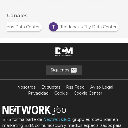
Canales
T
Noticias Data Center
Tendencias TI y Data Center
Síguenos
Nosotros
Etiquetas
Rss Feed
Aviso Legal
Privacidad
Cookie
Cookie Center
BPS forma parte de
, grupo europeo líder en
Nextwork360
marketing B2B, comunicación y medios especializados para