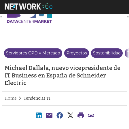
Michael Dallala, nuevo vicepres
Servidores CPD y Mercado
Proyectos
Sostenibilidad
T
Michael Dallala, nuevo vicepresidente de
IT Business en España de Schneider
Electric
Home
Tendencias TI