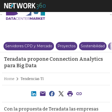
Teradata propone Connection An
Servidores CPD y Mercado
Proyectos
Sostenibilidad
T
Teradata propone Connection Analytics
para Big Data
Home
Tendencias TI
Con la propuesta de Teradata las empresas