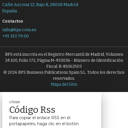
Calle Azcona 12, Bajo B, 28028 Madrid
España
Contactos
info@bps.com.es
+91 313 79 00
BPS está inscrita en el Registro Mercantil de Madrid, Volumen
24.100, Folio 172, Página M-433036 - Número de Identificación
Fiscal: B-85062503
© 2026 BPS Business Publications Spain S.L. Todos los derechos
reservados.
Mapa del Sitio
close
Código Rss
Para copiar el enlace RSS en el
portapapeles, haga clic en el botón.