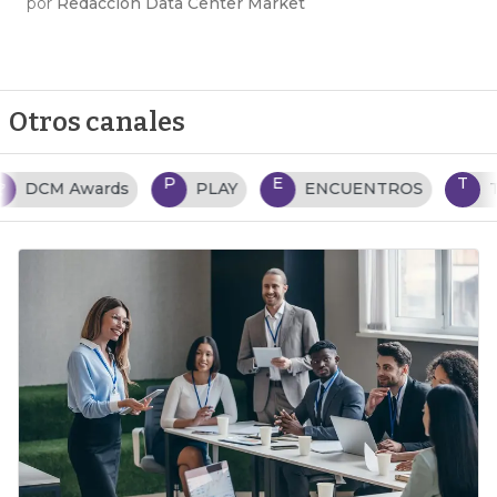
por
Redacción Data Center Market
Otros canales
P
E
T
PLAY
ENCUENTROS
TENDENCIAS TI