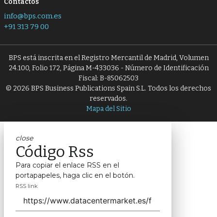
Contactos
info@bps.com.es
+91 313 79 00
BPS está inscrita en el Registro Mercantil de Madrid, Volumen
24.100, Folio 172, Página M-433036 - Número de Identificación
Fiscal: B-85062503
© 2026 BPS Business Publications Spain S.L. Todos los derechos
reservados.
Mapa del Sitio
close
Código Rss
Para copiar el enlace RSS en el
portapapeles, haga clic en el botón.
RSS link