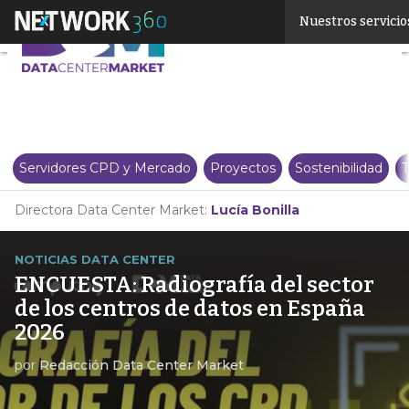
Linkedin
Nuestros servicio
Twitter
Servidores CPD y Mercado
Proyectos
Sostenibilidad
T
Directora Data Center Market:
Lucía Bonilla
NOTICIAS DATA CENTER
ENCUESTA: Radiografía del sector
de los centros de datos en España
2026
por
Redacción Data Center Market