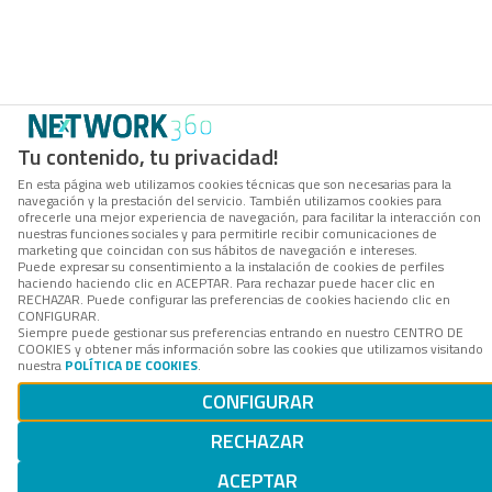
Tu contenido, tu privacidad!
En esta página web utilizamos cookies técnicas que son necesarias para la
navegación y la prestación del servicio. También utilizamos cookies para
ofrecerle una mejor experiencia de navegación, para facilitar la interacción con
nuestras funciones sociales y para permitirle recibir comunicaciones de
marketing que coincidan con sus hábitos de navegación e intereses.
Puede expresar su consentimiento a la instalación de cookies de perfiles
haciendo haciendo clic en ACEPTAR. Para rechazar puede hacer clic en
RECHAZAR. Puede configurar las preferencias de cookies haciendo clic en
CONFIGURAR.
Siempre puede gestionar sus preferencias entrando en nuestro CENTRO DE
COOKIES y obtener más información sobre las cookies que utilizamos visitando
nuestra
POLÍTICA DE COOKIES
.
CONFIGURAR
RECHAZAR
ACEPTAR