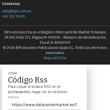
Contactos
info@bps.com.es
+91 313 79 00
BPS está inscrita en el Registro Mercantil de Madrid, Volumen
24.100, Folio 172, Página M-433036 - Número de Identificación
Fiscal: B-85062503
© 2026 BPS Business Publications Spain S.L. Todos los derechos
reservados.
Mapa del Sitio
close
Código Rss
Para copiar el enlace RSS en el
portapapeles, haga clic en el botón.
RSS link