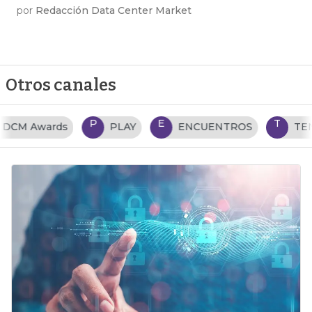
por
Redacción Data Center Market
Otros canales
P
E
T
PLAY
ENCUENTROS
TENDENCIAS TI