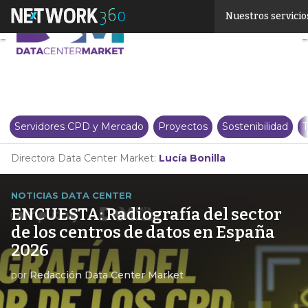
Linkedin
Nuestros servicio
Twitter
Servidores CPD y Mercado
Proyectos
Sostenibilidad
T
Directora Data Center Market:
Lucía Bonilla
NOTICIAS DATA CENTER
ENCUESTA: Radiografía del sector
de los centros de datos en España
2026
por
Redacción Data Center Market