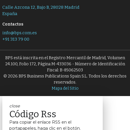
Calle Azcona 12, Bajo B, 28028 Madrid
España
Contactos
info@bps.com.es
+91 313 79 00
BPS está inscrita en el Registro Mercantil de Madrid, Volumen
24.100, Folio 172, Página M-433036 - Número de Identificación
Fiscal: B-85062503
© 2026 BPS Business Publications Spain S.L. Todos los derechos
reservados.
Mapa del Sitio
close
Código Rss
Para copiar el enlace RSS en el
portapapeles, haga clic en el botón.