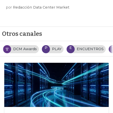
por
Redacción Data Center Market
Otros canales
P
E
T
PLAY
ENCUENTROS
TENDENCIAS TI