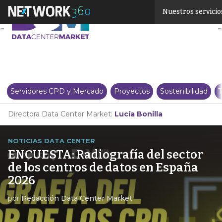
Linkedin
Nuestros servicio
Twitter
Servidores CPD y Mercado
Proyectos
Sostenibilidad
T
Directora Data Center Market:
Lucía Bonilla
NOTICIAS DATA CENTER
ENCUESTA: Radiografía del sector
de los centros de datos en España
2026
por
Redacción Data Center Market