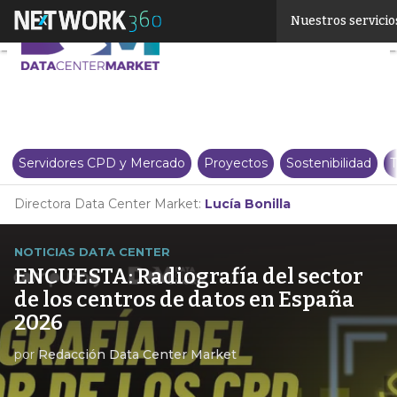
Linkedin
Nuestros servicio
Twitter
Servidores CPD y Mercado
Proyectos
Sostenibilidad
T
Directora Data Center Market:
Lucía Bonilla
NOTICIAS DATA CENTER
ENCUESTA: Radiografía del sector
de los centros de datos en España
2026
por
Redacción Data Center Market