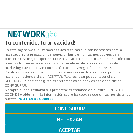
Tu contenido, tu privacidad!
En esta página web utilizamos cookies técnicas que son necesarias para la
navegación y la prestación del servicio. También utilizamos cookies para
ofrecerle una mejor experiencia de navegación, para facilitar la interacción con
nuestras funciones sociales y para permitirle recibir comunicaciones de
marketing que coincidan con sus hábitos de navegación e intereses.
Puede expresar su consentimiento a la instalación de cookies de perfiles
haciendo haciendo clic en ACEPTAR. Para rechazar puede hacer clic en
RECHAZAR. Puede configurar las preferencias de cookies haciendo clic en
CONFIGURAR.
Siempre puede gestionar sus preferencias entrando en nuestro CENTRO DE
COOKIES y obtener más información sobre las cookies que utilizamos visitando
nuestra
POLÍTICA DE COOKIES
.
CONFIGURAR
RECHAZAR
ACEPTAR