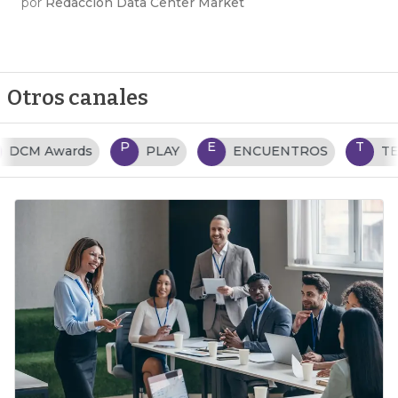
por
Redacción Data Center Market
Otros canales
P
E
T
PLAY
ENCUENTROS
TENDENCIAS TI