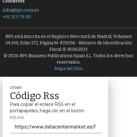
Contactos
info@bps.com.es
+91 313 79 00
BPS está inscrita en el Registro Mercantil de Madrid, Volumen
24.100, Folio 172, Página M-433036 - Número de Identificación
Fiscal: B-85062503
© 2026 BPS Business Publications Spain S.L. Todos los derechos
reservados.
Mapa del Sitio
close
Código Rss
Para copiar el enlace RSS en el
portapapeles, haga clic en el botón.
RSS link