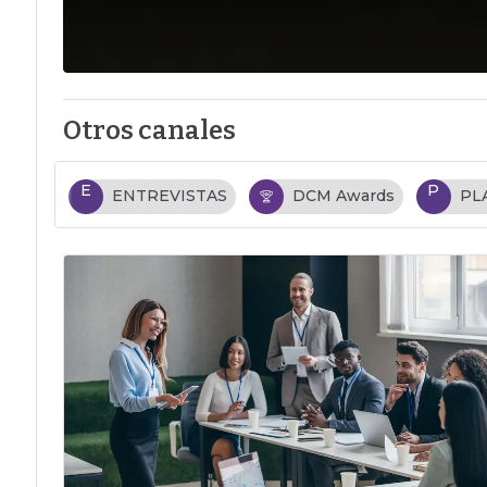
Otros canales
E
P
ENTREVISTAS
DCM Awards
PL
…