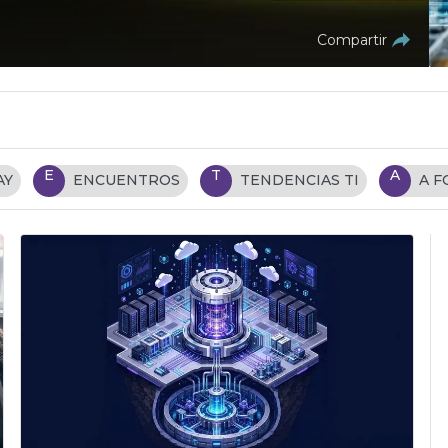
Compartir
E
T
A
AY
ENCUENTROS
TENDENCIAS TI
A 