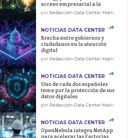
acceso empresarial a la
energía limpia
por
Redacción Data Center Market
NOTICIAS DATA CENTER
Brecha entre gobiernos y
ciudadanos en la atención
digital
por
Redacción Data Center Market
NOTICIAS DATA CENTER
Uno de cada dos españoles
teme por la protección de sus
datos digitales
por
Redacción Data Center Market
NOTICIAS DATA CENTER
OpenNebula integra NetApp
para acelerar las Factorías