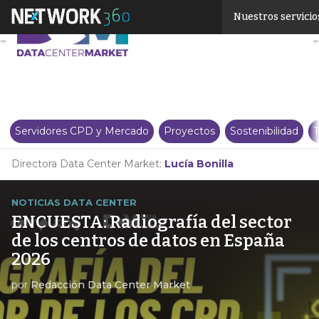
Linkedin
Nuestros servicio
Twitter
Servidores CPD y Mercado
Proyectos
Sostenibilidad
T
Directora Data Center Market:
Lucía Bonilla
NOTICIAS DATA CENTER
ENCUESTA: Radiografía del sector
de los centros de datos en España
2026
por
Redacción Data Center Market