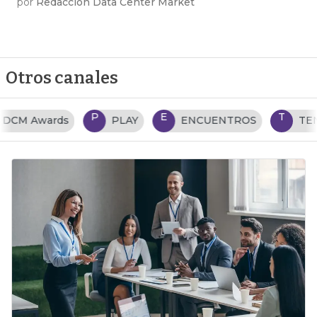
por
Redacción Data Center Market
Otros canales
P
E
T
PLAY
ENCUENTROS
TENDENCIAS TI