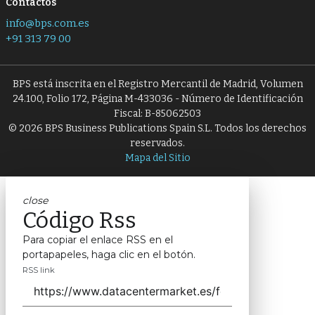
Contactos
info@bps.com.es
+91 313 79 00
BPS está inscrita en el Registro Mercantil de Madrid, Volumen
24.100, Folio 172, Página M-433036 - Número de Identificación
Fiscal: B-85062503
© 2026 BPS Business Publications Spain S.L. Todos los derechos
reservados.
Mapa del Sitio
close
Código Rss
Para copiar el enlace RSS en el
portapapeles, haga clic en el botón.
RSS link