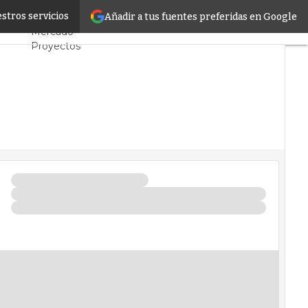
ctadas
stros servicios
Añadir a tus fuentes preferidas en Google
Servidores CPD y
Mercado
Proyectos
Sostenibilidad
Tendencias TI
Datacenter
infrastructure
Análisis Centros
de Datos
Inteligencia
Artificial