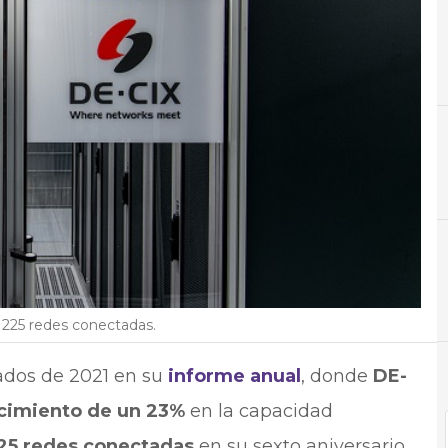
B
Banda
N
Not
 225 redes conectadas.
ados de 2021 en su
informe anual
, donde
DE-
ecimiento de un 23%
en la capacidad
25 redes conectadas
en su sexto aniversario