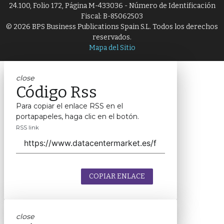
24.100, Folio 172, Página M-433036 - Número de Identificación
Fiscal: B-85062503
© 2026 BPS Business Publications Spain S.L. Todos los derechos
reservados.
Mapa del Sitio
close
Código Rss
Para copiar el enlace RSS en el
portapapeles, haga clic en el botón.
RSS link
COPIAR ENLACE
close