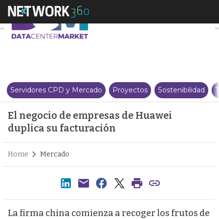
El negocio de empresas de Huaw
Servidores CPD y Mercado
Proyectos
Sostenibilidad
T
El negocio de empresas de Huawei
duplica su facturación
Home
Mercado
La firma china comienza a recoger los frutos de