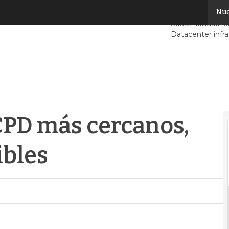
 más cercanos, eficientes y sostenibles
Nue
Servidores CPD
Sostenibilidad
Te
Datacenter infra
Análisis Centros
Inteligencia Artif
CPD más cercanos,
ibles