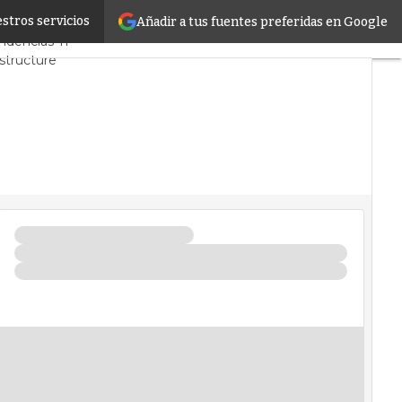
stros servicios
Añadir a tus fuentes preferidas en Google
 y Mercado
Proyectos
ndencias TI
structure
 de Datos
icial