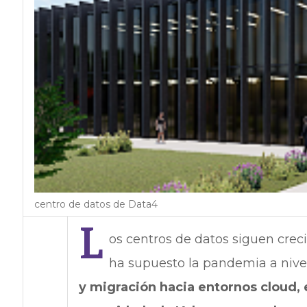
centro de datos de Data4
L
os centros de datos siguen cre
ha supuesto la pandemia a nivel
y migración hacia entornos cloud, 