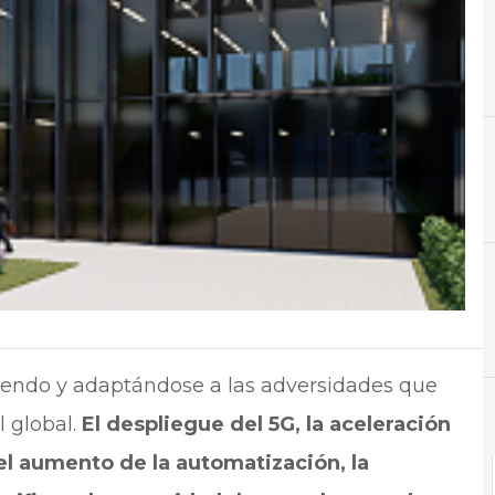
A
Almacenamiento
N
Not
ciendo y adaptándose a las adversidades que
 global.
El despliegue del 5G, la aceleración
el aumento de la automatización, la