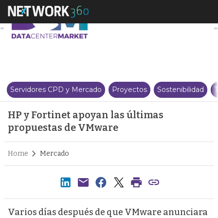
HP y Fortinet apoyan las últim
Servidores CPD y Mercado
Proyectos
Sostenibilidad
T
HP y Fortinet apoyan las últimas
propuestas de VMware
Home
Mercado
Varios días después de que VMware anunciara