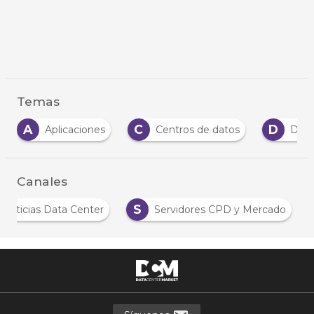
Temas
C
D
D
Centros de datos
Data
Datos
…
Canales
N
S
Noticias Data Center
Servidores CPD y Merc
…