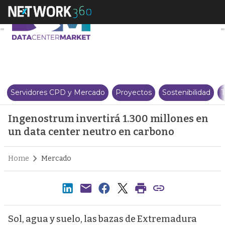
Ingenostrum invertirá 1.300 mi
Servidores CPD y Mercado
Proyectos
Sostenibilidad
T
Ingenostrum invertirá 1.300 millones en
un data center neutro en carbono
Home
Mercado
Sol, agua y suelo, las bazas de Extremadura