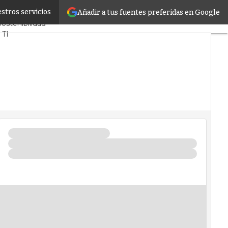
stros servicios
Añadir a tus fuentes preferidas en Google
s CPD y Mercado
Sostenibilidad
 TI
infrastructure
ntros de Datos
 Artificial