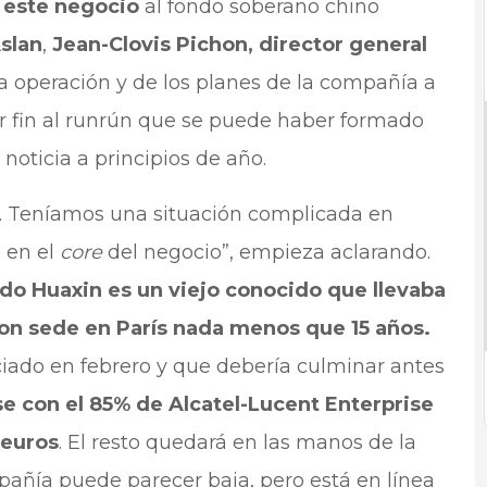
 este negocio
al fondo soberano chino
slan
,
Jean-Clovis Pichon, director general
la operación y de los planes de la compañía a
er fin al runrún que se puede haber formado
 noticia a principios de año.
a. Teníamos una situación complicada en
 en el
core
del negocio”, empieza aclarando.
ndo Huaxin es un viejo conocido que llevaba
con sede en París nada menos que 15 años.
iado en febrero y que debería culminar antes
se con el 85% de Alcatel-Lucent Enterprise
 euros
. El resto quedará en las manos de la
mpañía puede parecer baja, pero está en línea