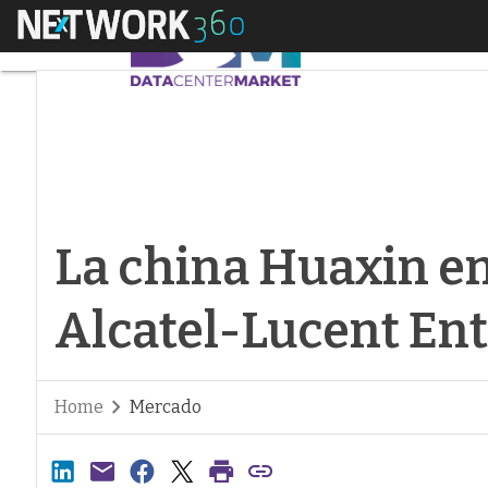
Menú
La china Huaxin ent
La china Huaxin en
Alcatel-Lucent Ent
Home
Mercado