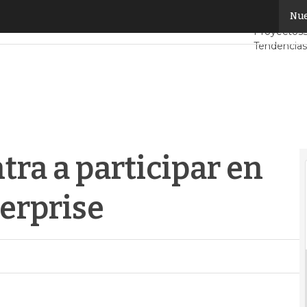
ra a participar en Alcatel-Lucent Enterprise
Nue
Servidore
Proyectos
Tendencias
Datacenter 
Análisis Ce
Inteligencia
tra a participar en
erprise